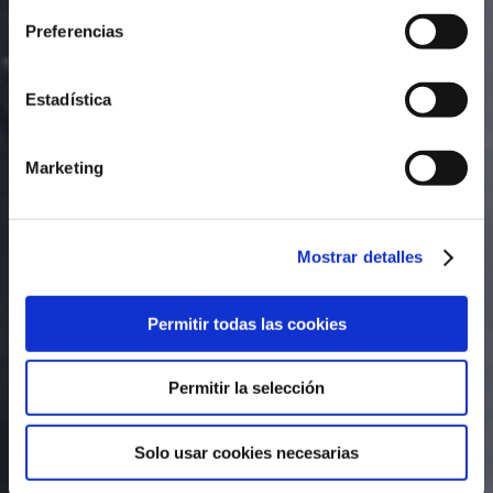
CLEAN WATER SUPPLIES
Preferencias
Estadística
When the well is dry we learnt the value of
clean water
Marketing
DONATE NOW
Mostrar detalles
Permitir todas las cookies
Permitir la selección
Solo usar cookies necesarias