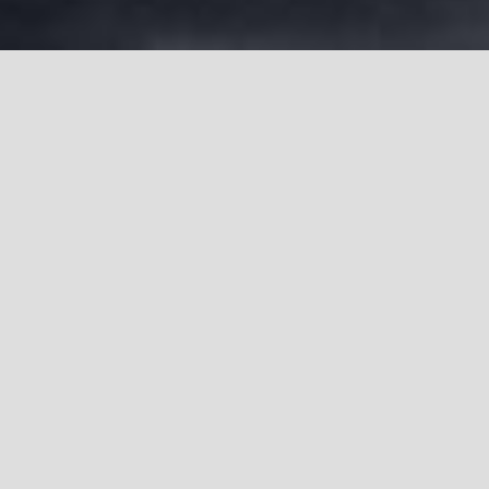
NO CHILD LEFT
BEHIND
Lorem ipsum dolor sit amet, consectetur
adipiscing elit. Praesent ac nibh vestibulum,
laoreet ipsum quis, vestibulum nisi. Curabitur